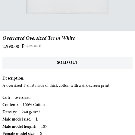
Overrated Oversized Tee in White
2,990.00
₽
3,290.00
₽
SOLD OUT
Description:
A oversized T-shirt made of thick cotton with a silk-screen print.
Cut:
oversized
Content:
100% Cotton
Density:
240 g/m^2
Male model size:
L
Male model height:
187
Female model size:
S