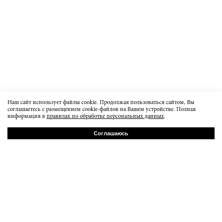
Наш сайт использует файлы cookie. Продолжая пользоваться сайтом, Вы
соглашаетесь с размещением cookie-файлов на Вашем устройстве. Полная
информация в
правилах по обработке персональных данных
.
Соглашаюсь
РУ
EN
Baumanskaya 20b7
order@dissidentbrand.ru
вт-пт 15:00-21:00
сб 13:00 - 18:00