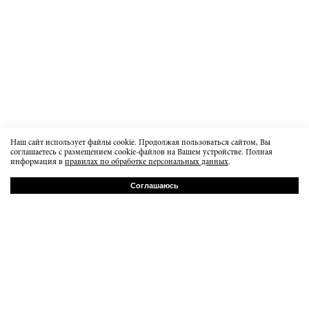
Наш сайт использует файлы cookie. Продолжая пользоваться сайтом, Вы
соглашаетесь с размещением cookie-файлов на Вашем устройстве. Полная
информация в
правилах по обработке персональных данных
.
Соглашаюсь
РУ
EN
Baumanskaya 20b7
order@dissidentbrand.ru
вт-пт 15:00-21:00
сб 13:00 - 18:00