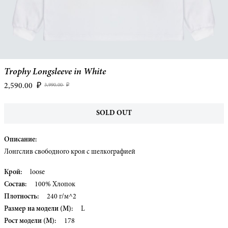
Trophy Longsleeve in White
2,590.00
₽
3,990.00
₽
SOLD OUT
Описание:
Лонгслив свободного кроя с шелкографией
Крой:
loose
Состав:
100% Хлопок
Плотность:
240 г/м^2
Размер на модели (М):
L
Рост модели (М):
178