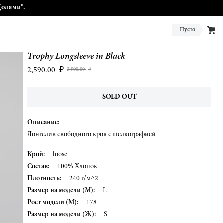
Долями".
Пусто
Trophy Longsleeve in Black
2,590.00
₽
3,990.00
₽
SOLD OUT
Описание:
Лонгслив свободного кроя с шелкографией
Крой:
loose
Состав:
100% Хлопок
Плотность:
240 г/м^2
Размер на модели (М):
L
Рост модели (М):
178
Размер на модели (Ж):
S