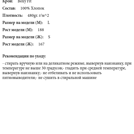
Крой:
Boxy Fit
Состав:
100% Хлопок
Плотность:
480gr. г/м^2
Размер на модели (М):
L
Рост модели (М):
188
Размер на модели (Ж):
S
Рост модели (Ж):
167
Рекомендации по уходу:
- стирать вручную или на деликатном режиме, вывернув наизнанку, при
температуре не выше 30 градусов;- гладить при средней температуре,
вывернув наизнанку;- не отбеливать и не использовать
пятновыводители;- не сушить в стиральной машине