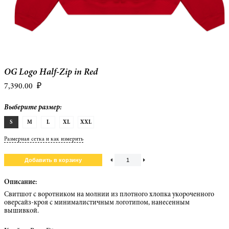
OG Logo Half-Zip in Red
7,390.00
₽
Выберите размер:
S
M
L
XL
XXL
Размерная сетка и как измерить
Описание:
Свитшот с воротником на молнии из плотного хлопка укороченного
оверсайз-кроя с минималистичным логотипом, нанесенным
вышивкой.