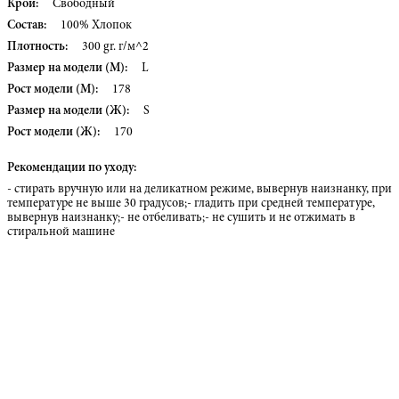
Крой:
Свободный
Состав:
100% Хлопок
Плотность:
300 gr. г/м^2
Размер на модели (М):
L
Рост модели (М):
178
Размер на модели (Ж):
S
Рост модели (Ж):
170
Рекомендации по уходу:
- стирать вручную или на деликатном режиме, вывернув наизнанку, при
температуре не выше 30 градусов;- гладить при средней температуре,
вывернув наизнанку;- не отбеливать;- не сушить и не отжимать в
стиральной машине