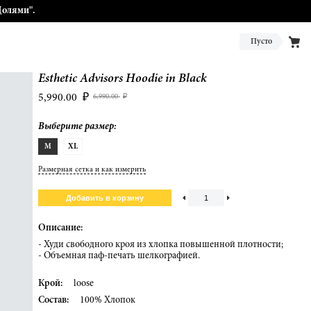
Долями".
Пусто
Esthetic Advisors Hoodie in Black
5,990.00
₽
6,990.00
₽
Выберите размер:
M
XL
Размерная сетка и как измерить
Описание:
- Худи свободного кроя из хлопка повышенной плотности;
- Объемная паф-печать шелкографией.
Крой:
loose
Состав:
100% Хлопок