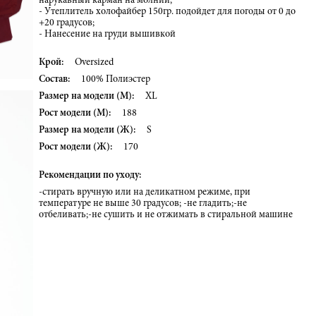
нарукавный карман на молнии;
- Утеплитель холофайбер 150гр. подойдет для погоды от 0 до
+20 градусов;
- Нанесение на груди вышивкой
Крой:
Oversized
Состав:
100% Полиэстер
Размер на модели (М):
XL
Рост модели (М):
188
Размер на модели (Ж):
S
Рост модели (Ж):
170
Рекомендации по уходу:
-стирать вручную или на деликатном режиме, при
температуре не выше 30 градусов; -не гладить;-не
отбеливать;-не сушить и не отжимать в стиральной машине