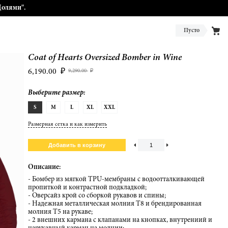
Долями".
Пусто
Coat of Hearts Oversized Bomber in Wine
6,190.00
₽
9,290.00
₽
Выберите размер:
S
M
L
XL
XXL
Размерная сетка и как измерить
Описание:
- Бомбер из мягкой TPU-мембраны с водоотталкивающей
пропиткой и контрастной подкладкой;
- Оверсайз крой со сборкой рукавов и спины;
- Надежная металлическая молния Т8 и брендированная
молния Т5 на рукаве;
- 2 внешних кармана с клапанами на кнопках, внутрениий и