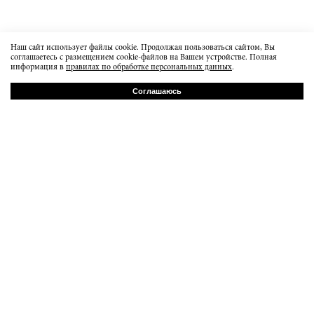
Наш сайт использует файлы cookie. Продолжая пользоваться сайтом, Вы
соглашаетесь с размещением cookie-файлов на Вашем устройстве. Полная
информация в
правилах по обработке персональных данных
.
Соглашаюсь
РУ
EN
Бауманская 20с7
order@dissidentbrand.ru
вт-пт 15:00-21:00
сб 13:00 - 18:00
вс-пн выходной
Пользовательское соглашение
Политика конфиденциальности
© 2015 DISSIDENT BRAND.
Все права защищены.
Использование материалов возможно только с предварительного согласия правообладателей.