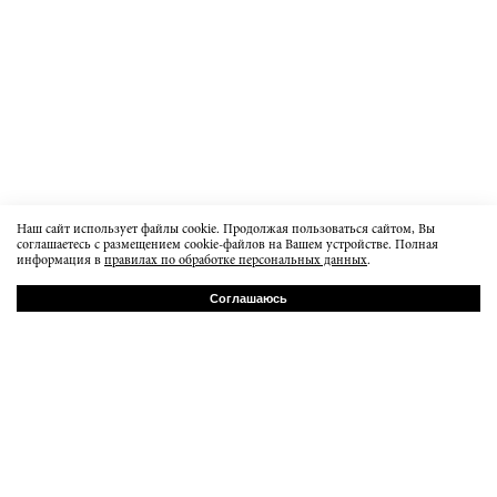
Наш сайт использует файлы cookie. Продолжая пользоваться сайтом, Вы
соглашаетесь с размещением cookie-файлов на Вашем устройстве. Полная
информация в
правилах по обработке персональных данных
.
Соглашаюсь
РУ
EN
Бауманская 20с7
order@dissidentbrand.ru
вт-пт 15:00-21:00
сб 13:00 - 18:00