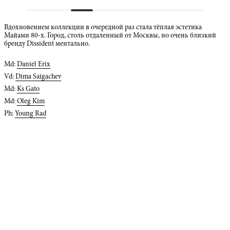
Вдохновением коллекции в очередной раз стала тёплая эстетика
Майами 80-х. Город, столь отдаленный от Москвы, но очень близкий
бренду Dissident ментально.
Md:
Daniel Erix
Vd:
Dima Saigachev
Md:
Ks Gato
Md:
Oleg Kim
Ph:
Young Rad